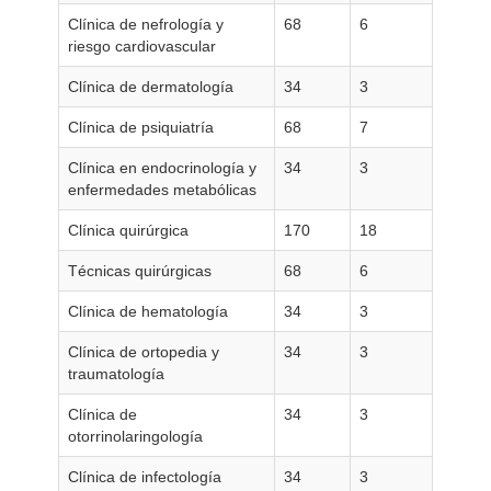
Clínica de nefrología y
68
6
riesgo cardiovascular
Clínica de dermatología
34
3
Clínica de psiquiatría
68
7
Clínica en endocrinología y
34
3
enfermedades metabólicas
Clínica quirúrgica
170
18
Técnicas quirúrgicas
68
6
Clínica de hematología
34
3
Clínica de ortopedia y
34
3
traumatología
Clínica de
34
3
otorrinolaringología
Clínica de infectología
34
3