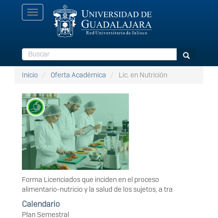
Pasar
Toggle
al
navigation
contenido
principal
Buscar
Buscar
Inicio
Oferta Académica
Lic. en Nutrición
Forma Licenciados que inciden en el proceso
alimentario-nutricio y la salud de los sujetos, a tra
Calendario
Plan Semestral