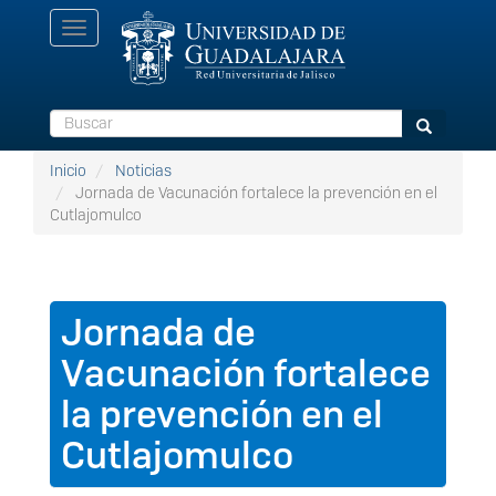
Pasar
Toggle
al
navigation
contenido
principal
Buscar
Buscar
Inicio
Noticias
Jornada de Vacunación fortalece la prevención en el
Cutlajomulco
Jornada de
Vacunación fortalece
la prevención en el
Cutlajomulco