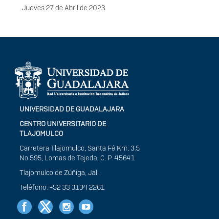
Fecha
Jueves 27 de Abril de 2023
Información del
portal
UNIVERSIDAD DE GUADALAJARA
CENTRO UNIVERSITARIO DE
TLAJOMULCO
Carretera Tlajomulco, Santa Fé Km. 3.5
No.595, Lomas de Tejeda, C. P. 45641
Tlajomulco de Zúñiga, Jal.
Teléfono: +52 33 3134 2261