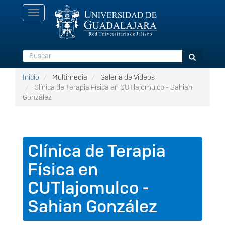
Pasar
Toggle
al
navigation
contenido
principal
Buscar
Buscar
Inicio
Multimedia
Galeria de Videos
Clínica de Terapia Física en CUTlajomulco - Sahian
González
Clínica de Terapia
Física en
CUTlajomulco -
Sahian González