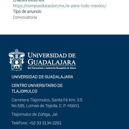
https://compueducacion.mx/ia-para-todo-mexico/
Tipo de anuncio
Convocatoria
Información del
portal
UNIVERSIDAD DE GUADALAJARA
CENTRO UNIVERSITARIO DE
TLAJOMULCO
Carretera Tlajomulco, Santa Fé Km. 3.5
No.595, Lomas de Tejeda, C. P. 45641
Tlajomulco de Zúñiga, Jal.
Teléfono: +52 33 3134 2261