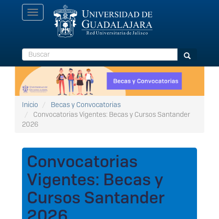
Pasar
Toggle
al
navigation
contenido
principal
Buscar
Buscar
Inicio
Becas y Convocatorias
Convocatorias Vigentes: Becas y Cursos Santander
2026
Convocatorias
Vigentes: Becas y
Cursos Santander
2026