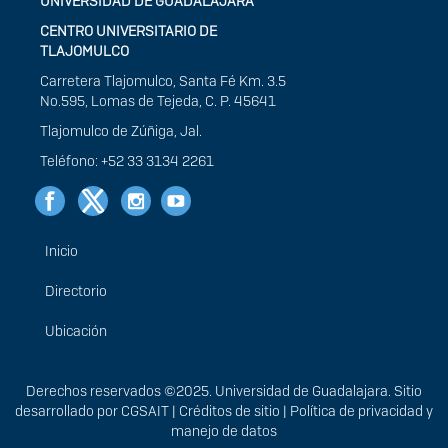
UNIVERSIDAD DE GUADALAJARA
CENTRO UNIVERSITARIO DE
TLAJOMULCO
Carretera Tlajomulco, Santa Fé Km. 3.5
No.595, Lomas de Tejeda, C. P. 45641
Tlajomulco de Zúñiga, Jal.
Teléfono: +52 33 3134 2261
Inicio
Menú
principal
Directorio
Ubicación
Derechos
Derechos reservados ©2025. Universidad de Guadalajara. Sitio
desarrollado por
CGSAIT
|
Créditos de sitio
|
Política de privacidad y
manejo de datos