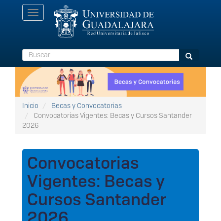
Pasar
Toggle
al
navigation
contenido
principal
Buscar
Buscar
Inicio
Becas y Convocatorias
Convocatorias Vigentes: Becas y Cursos Santander
2026
Convocatorias
Vigentes: Becas y
Cursos Santander
2026