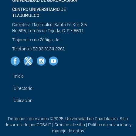
UNIVERSIDAD DE GUADALAJARA
CENTRO UNIVERSITARIO DE
TLAJOMULCO
Carretera Tlajomulco, Santa Fé Km. 3.5
No.595, Lomas de Tejeda, C. P. 45641
Tlajomulco de Zúñiga, Jal.
Teléfono: +52 33 3134 2261
Inicio
Menú
principal
Directorio
Ubicación
Derechos
Derechos reservados ©2025. Universidad de Guadalajara. Sitio
desarrollado por
CGSAIT
|
Créditos de sitio
|
Política de privacidad y
manejo de datos