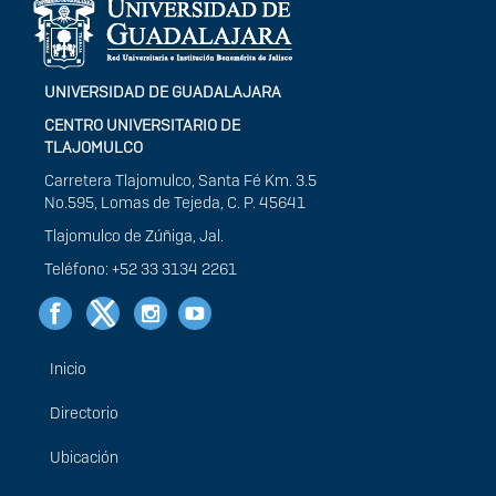
portal
UNIVERSIDAD DE GUADALAJARA
CENTRO UNIVERSITARIO DE
TLAJOMULCO
Carretera Tlajomulco, Santa Fé Km. 3.5
No.595, Lomas de Tejeda, C. P. 45641
Tlajomulco de Zúñiga, Jal.
Teléfono: +52 33 3134 2261
Inicio
Menú
principal
Directorio
Ubicación