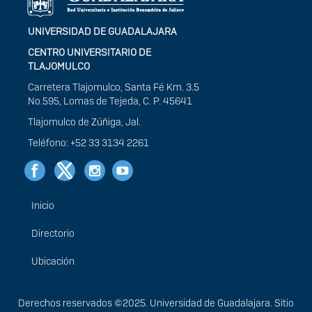
UNIVERSIDAD DE GUADALAJARA
CENTRO UNIVERSITARIO DE
TLAJOMULCO
Carretera Tlajomulco, Santa Fé Km. 3.5
No.595, Lomas de Tejeda, C. P. 45641
Tlajomulco de Zúñiga, Jal.
Teléfono: +52 33 3134 2261
Inicio
Menú
principal
Directorio
Ubicación
Derechos
Derechos reservados ©2025. Universidad de Guadalajara. Sitio