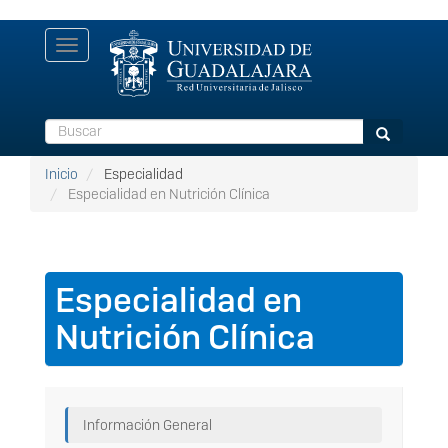
Pasar
Toggle
al
navigation
contenido
principal
Buscar
Buscar
Inicio
Especialidad
Especialidad en Nutrición Clínica
Especialidad en
Nutrición Clínica
Información General